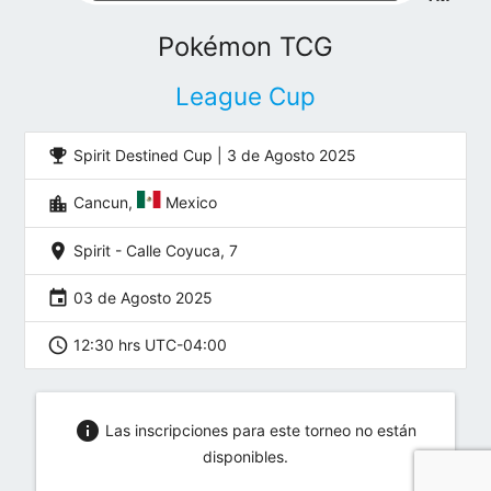
Pokémon TCG
League Cup
emoji_events
Spirit Destined Cup | 3 de Agosto 2025
location_city
Cancun,
Mexico
location_on
Spirit - Calle Coyuca, 7
event
03 de Agosto 2025
schedule
12:30 hrs UTC-04:00
info
Las inscripciones para este torneo no están
disponibles.