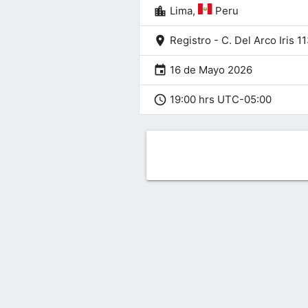
location_city
Lima,
Peru
location_on
Registro - C. Del Arco Iris 1
event
16 de Mayo 2026
schedule
19:00 hrs UTC-05:00