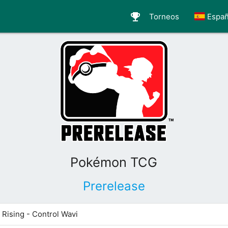
emoji_events
Torneos
Españ
Pokémon TCG
Prerelease
Rising - Control Wavi