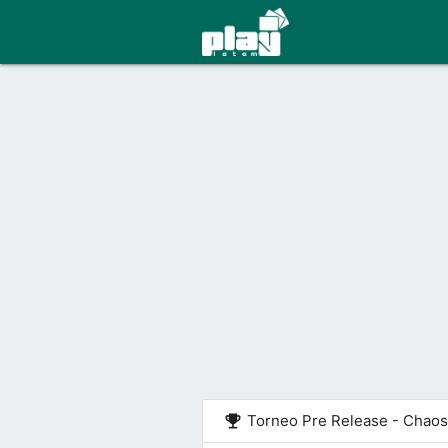
emoji_events
Torneo Pre Release - Chaos 