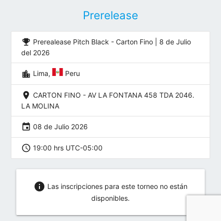
Prerelease
emoji_events
Prerealease Pitch Black - Carton Fino | 8 de Julio
del 2026
location_city
Lima,
Peru
location_on
CARTON FINO - AV LA FONTANA 458 TDA 2046.
LA MOLINA
event
08 de Julio 2026
schedule
19:00 hrs UTC-05:00
info
Las inscripciones para este torneo no están
disponibles.