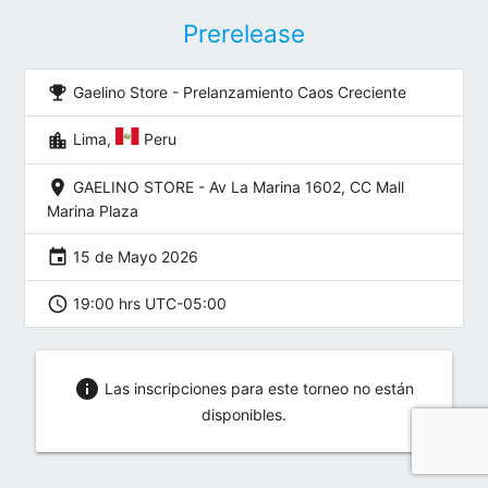
Prerelease
emoji_events
Gaelino Store - Prelanzamiento Caos Creciente
location_city
Lima,
Peru
location_on
GAELINO STORE - Av La Marina 1602, CC Mall
Marina Plaza
event
15 de Mayo 2026
schedule
19:00 hrs UTC-05:00
info
Las inscripciones para este torneo no están
disponibles.