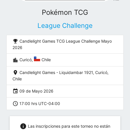
Pokémon TCG
League Challenge
emoji_events
Candlelight Games TCG League Challenge Mayo
2026
location_city
Curicó,
Chile
location_on
Candlelight Games - Liquidambar 1921, Curicó,
Chile
event
09 de Mayo 2026
schedule
17:00 hrs UTC-04:00
info
Las inscripciones para este torneo no están