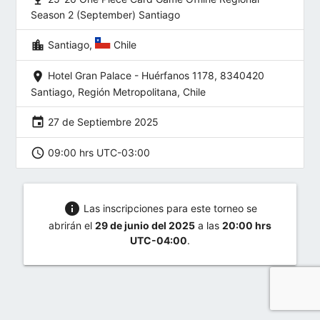
Season 2 (September) Santiago
location_city
Santiago,
Chile
location_on
Hotel Gran Palace - Huérfanos 1178, 8340420
Santiago, Región Metropolitana, Chile
event
27 de Septiembre 2025
schedule
09:00 hrs UTC-03:00
info
Las inscripciones para este torneo se
abrirán el
29 de junio del 2025
a las
20:00 hrs
UTC-04:00
.