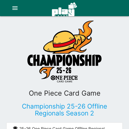
menu
One Piece Card Game
Championship 25-26 Offline
Regionals Season 2
emoji_events
25-26 One Piece Card Game Offline Regional