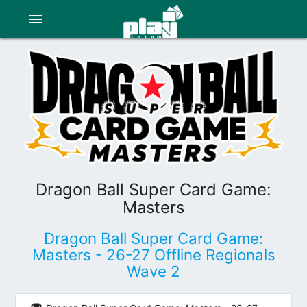
menu
Dragon Ball Super Card Game:
Masters
Dragon Ball Super Card Game:
Masters - 26-27 Offline Regionals
Wave 2