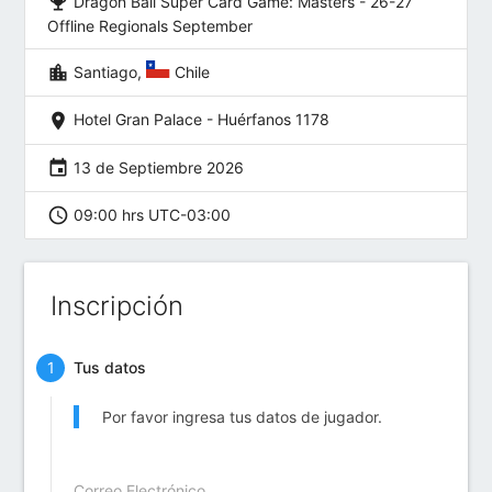
emoji_events
Dragon Ball Super Card Game: Masters - 26-27
Offline Regionals September
location_city
Santiago,
Chile
location_on
Hotel Gran Palace - Huérfanos 1178
event
13 de Septiembre 2026
schedule
09:00 hrs UTC-03:00
Inscripción
Tus datos
Por favor ingresa tus datos de jugador.
Correo Electrónico