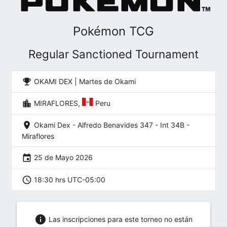
Pokémon TCG
Regular Sanctioned Tournament
emoji_events
OKAMI DEX | Martes de Okami
location_city
MIRAFLORES,
Peru
location_on
Okami Dex - Alfredo Benavides 347 - Int 34B -
Miraflores
event
25 de Mayo 2026
schedule
18:30 hrs UTC-05:00
info
Las inscripciones para este torneo no están