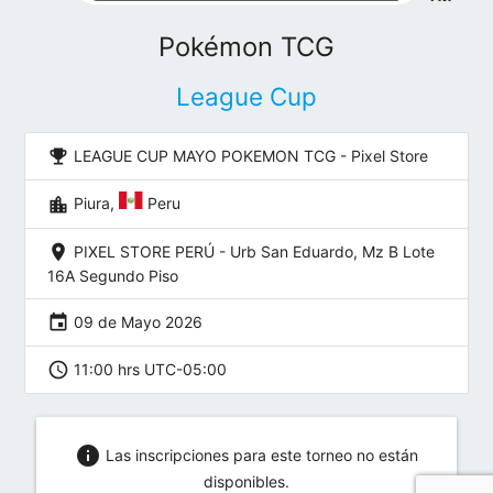
Pokémon TCG
League Cup
emoji_events
LEAGUE CUP MAYO POKEMON TCG - Pixel Store
location_city
Piura,
Peru
location_on
PIXEL STORE PERÚ - Urb San Eduardo, Mz B Lote
16A Segundo Piso
event
09 de Mayo 2026
schedule
11:00 hrs UTC-05:00
info
Las inscripciones para este torneo no están
disponibles.