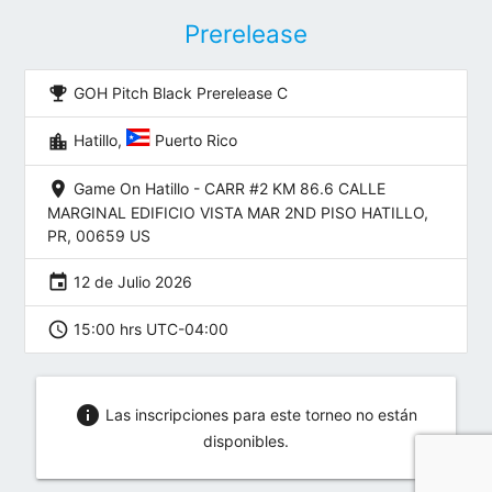
Prerelease
emoji_events
GOH Pitch Black Prerelease C
location_city
Hatillo,
Puerto Rico
location_on
Game On Hatillo - CARR #2 KM 86.6 CALLE
MARGINAL EDIFICIO VISTA MAR 2ND PISO HATILLO,
PR, 00659 US
event
12 de Julio 2026
schedule
15:00 hrs UTC-04:00
info
Las inscripciones para este torneo no están
disponibles.