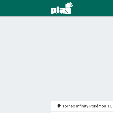
emoji_events
Torneo Infinity Pokémon T