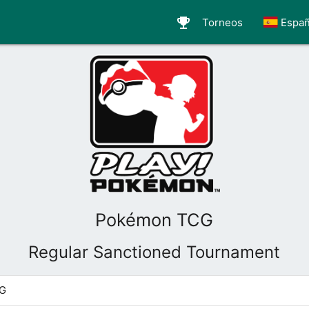
emoji_events
Torneos
Españ
Pokémon TCG
Regular Sanctioned Tournament
CG