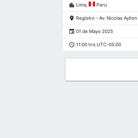
location_city
Lima,
Peru
location_on
Registro - Av. Nicolas Ayllo
event
01 de Mayo 2025
schedule
11:00 hrs UTC-05:00