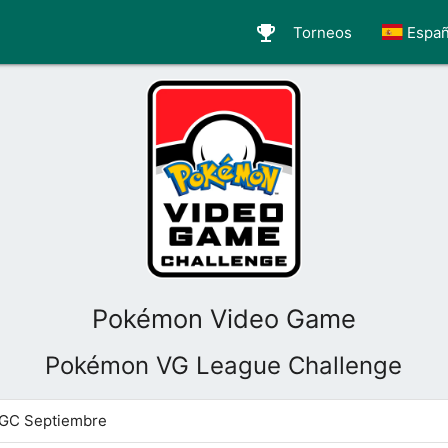
emoji_events
Torneos
Españ
Pokémon Video Game
Pokémon VG League Challenge
VGC Septiembre