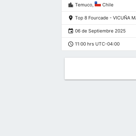
location_city
Temuco,
Chile
location_on
Top 8 Fourcade - VICUÑA
event
06 de Septiembre 2025
schedule
11:00 hrs UTC-04:00