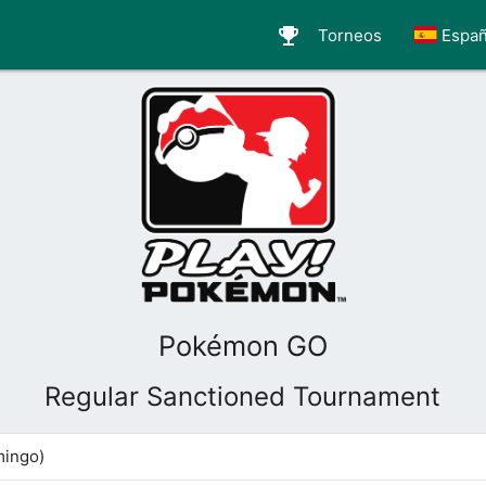
emoji_events
Torneos
Españ
Pokémon GO
Regular Sanctioned Tournament
ingo)