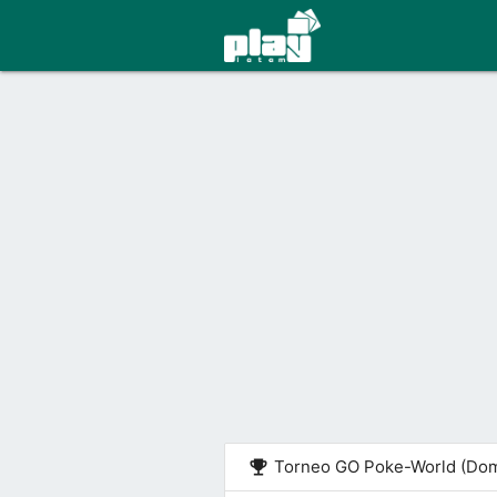
emoji_events
Torneo GO Poke-World (Dom