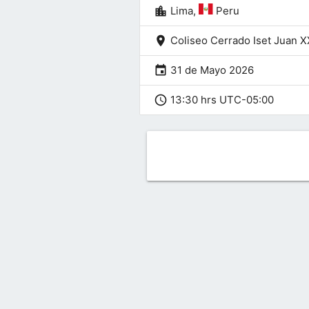
location_city
Lima,
Peru
location_on
Coliseo Cerrado Iset Juan XX
event
31 de Mayo 2026
schedule
13:30 hrs UTC-05:00