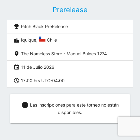
Prerelease
emoji_events
Pitch Black PreRelease
location_city
Iquique,
Chile
location_on
The Nameless Store - Manuel Bulnes 1274
event
11 de Julio 2026
schedule
17:00 hrs UTC-04:00
info
Las inscripciones para este torneo no están
disponibles.