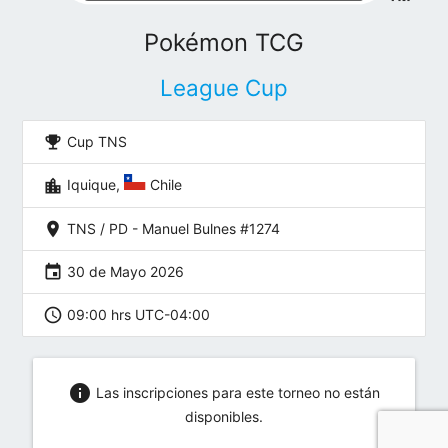
Pokémon TCG
League Cup
emoji_events
Cup TNS
location_city
Iquique,
Chile
location_on
TNS / PD - Manuel Bulnes #1274
event
30 de Mayo 2026
schedule
09:00 hrs UTC-04:00
info
Las inscripciones para este torneo no están
disponibles.