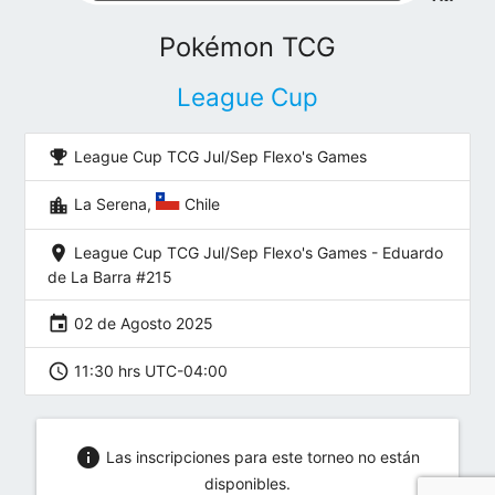
Pokémon TCG
League Cup
emoji_events
League Cup TCG Jul/Sep Flexo's Games
location_city
La Serena,
Chile
location_on
League Cup TCG Jul/Sep Flexo's Games - Eduardo
de La Barra #215
event
02 de Agosto 2025
schedule
11:30 hrs UTC-04:00
info
Las inscripciones para este torneo no están
disponibles.