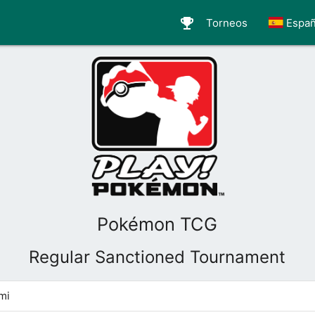
emoji_events
Torneos
Españ
Pokémon TCG
Regular Sanctioned Tournament
mi