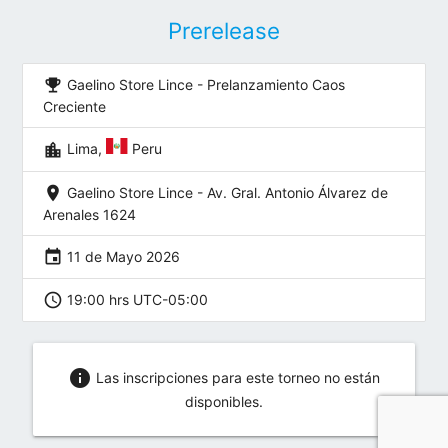
Prerelease
emoji_events
Gaelino Store Lince - Prelanzamiento Caos
Creciente
location_city
Lima,
Peru
location_on
Gaelino Store Lince - Av. Gral. Antonio Álvarez de
Arenales 1624
event
11 de Mayo 2026
schedule
19:00 hrs UTC-05:00
info
Las inscripciones para este torneo no están
disponibles.