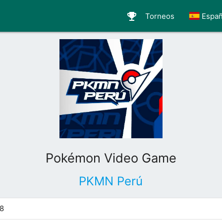
emoji_events
Torneos
Españ
Pokémon Video Game
PKMN Perú
8