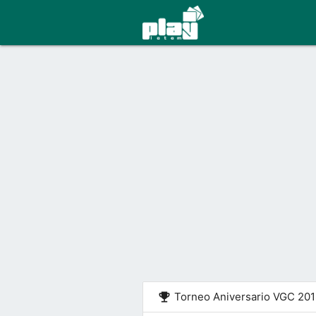
emoji_events
Torneo Aniversario VGC 201