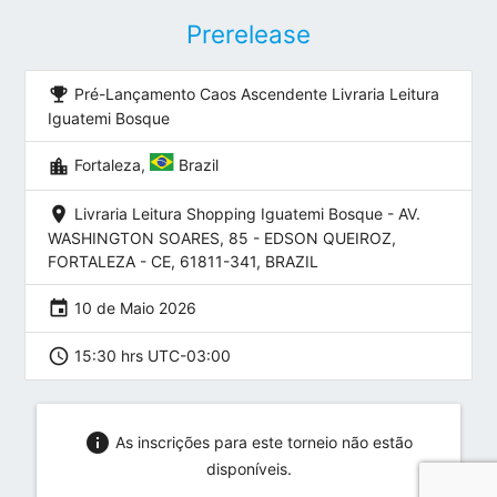
Prerelease
emoji_events
Pré-Lançamento Caos Ascendente Livraria Leitura
Iguatemi Bosque
location_city
Fortaleza,
Brazil
location_on
Livraria Leitura Shopping Iguatemi Bosque - AV.
WASHINGTON SOARES, 85 - EDSON QUEIROZ,
FORTALEZA - CE, 61811-341, BRAZIL
event
10 de Maio 2026
schedule
15:30 hrs UTC-03:00
info
As inscrições para este torneio não estão
disponíveis.