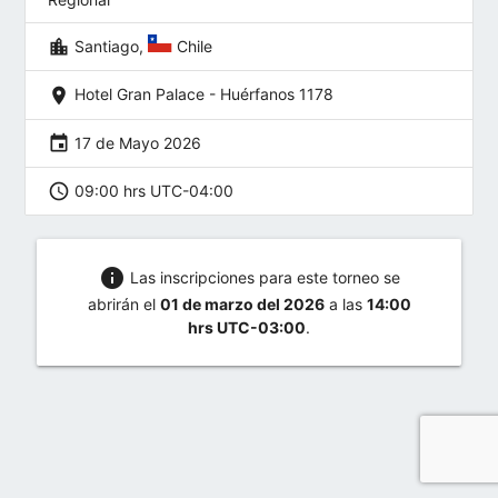
location_city
Santiago,
Chile
location_on
Hotel Gran Palace - Huérfanos 1178
event
17 de Mayo 2026
schedule
09:00 hrs UTC-04:00
info
Las inscripciones para este torneo se
abrirán el
01 de marzo del 2026
a las
14:00
hrs UTC-03:00
.